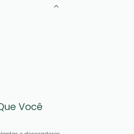
 Que Você
lantas e decoradores.