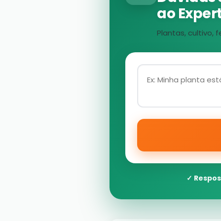
ao Expert
Plantas, cultivo
✓ Respos