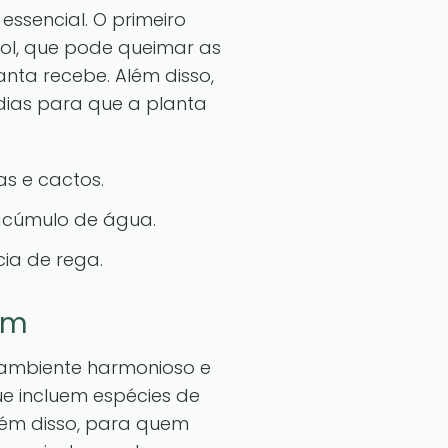
ssencial. O primeiro
 sol, que pode queimar as
nta recebe. Além disso,
ias para que a planta
as e cactos.
 acúmulo de água.
ia de rega.
em
 ambiente harmonioso e
ue incluem espécies de
Além disso, para quem