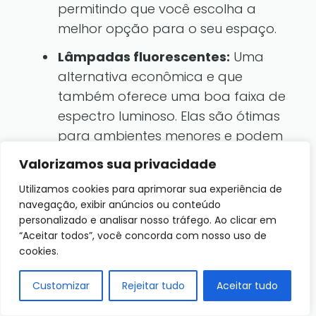
permitindo que você escolha a
melhor opção para o seu espaço.
Lâmpadas fluorescentes:
Uma
alternativa econômica e que
também oferece uma boa faixa de
espectro luminoso. Elas são ótimas
para ambientes menores e podem
ser facilmente instaladas em
Valorizamos sua privacidade
estantes ou mesas.
Utilizamos cookies para aprimorar sua experiência de
Lâmpadas halógenas:
Embora
navegação, exibir anúncios ou conteúdo
personalizado e analisar nosso tráfego. Ao clicar em
emitam mais calor, podem ser
“Aceitar todos”, você concorda com nosso uso de
usadas em combinação com
cookies.
outras fontes de luz para criar um
efeito dramático e bonito.
Customizar
Rejeitar tudo
Aceitar tudo