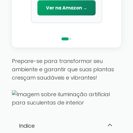
Lâmina de Aço У8 e Cabo
D\'água,
você pode a
Emborrachado
Ver na Amazon →
Decoraç
que você go
reino de fa
Ver n
pertence a
luzes de fad
Prepare-se para transformar seu
ambiente e garantir que suas plantas
cresçam saudáveis e vibrantes!
Indice