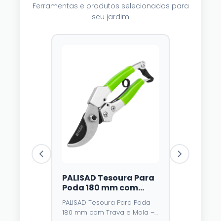
Ferramentas e produtos selecionados para
seu jardim
PALISAD Tesoura Para
Luzes Sol
Poda 180 mm com
Dazzle Br
Trava e Mola – Lâmina
Unidades,
PALISAD Tesoura Para Poda
⭐⭐⭐⭐
4,3
de Aço У8 e Cabo
Multicolo
180 mm com Trava e Mola –
Emborrachado
Modos, À
O fio de cobr