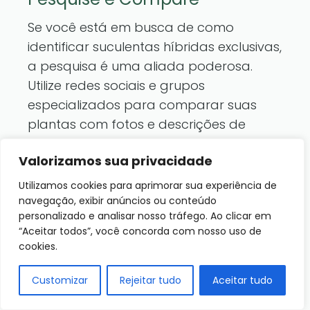
Se você está em busca de como
identificar suculentas híbridas exclusivas,
a pesquisa é uma aliada poderosa.
Utilize redes sociais e grupos
especializados para comparar suas
plantas com fotos e descrições de
outras suculentas. Isso não só ajudará
Valorizamos sua privacidade
na identificação, mas também
ampliará seu conhecimento sobre as
Utilizamos cookies para aprimorar sua experiência de
variedades disponíveis.
navegação, exibir anúncios ou conteúdo
personalizado e analisar nosso tráfego. Ao clicar em
“Aceitar todos”, você concorda com nosso uso de
Utilize Recursos Visuais
cookies.
Outra dica valiosa é utilizar recursos
Customizar
Rejeitar tudo
Aceitar tudo
visuais, como aplicativos de