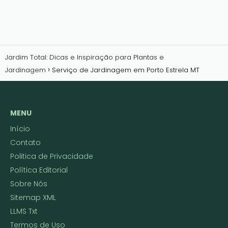
Jardim Total: Dicas e Inspiração para Plantas e
Jardinagem
Serviço de Jardinagem em Porto Estrela MT
MENU
Início
Contato
Politica de Privacidade
Política Editorial
Sobre Nós
Sitemap XML
LLMS Txt
Termos de Uso