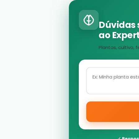
Dúvidas 
ao Expert
Plantas, cultivo
✓ Respos