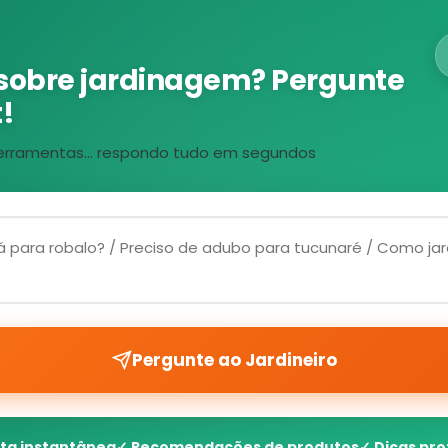
sobre jardinagem? Pergunte
!
, ferramentas... respondo tudo em segundos
Pergunte ao Jardineiro
ta instantânea
✓ Recomendações de produtos
✓ Dicas pro