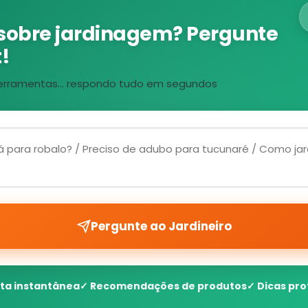
sobre jardinagem? Pergunte
!
, ferramentas... respondo tudo em segundos
Pergunte ao Jardineiro
ta instantânea
✓ Recomendações de produtos
✓ Dicas pro