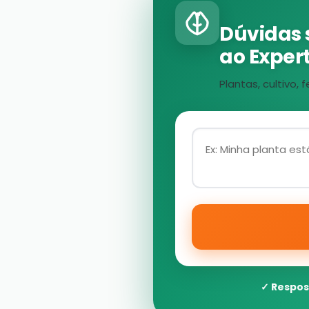
Dúvidas 
ao Expert
Plantas, cultivo
✓ Respos