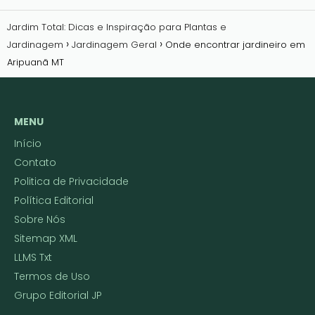
Jardim Total: Dicas e Inspiração para Plantas e
Jardinagem
Jardinagem Geral
Onde encontrar jardineiro em
Aripuanã MT
MENU
Início
Contato
Politica de Privacidade
Política Editorial
Sobre Nós
Sitemap XML
LLMS Txt
Termos de Uso
Grupo Editorial JP