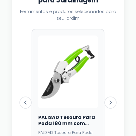
para Jardinagem
Ferramentas e produtos selecionados para
seu jardim
PALISAD Tesoura Para
Luzes Solares Ex
Poda 180 mm com
Dazzle Bright, 2
Trava e Mola – Lâmina
Unidades, 120 LED
PALISAD Tesoura Para Poda
⭐⭐⭐⭐
4,3
de Aço У8 e Cabo
Multicoloridas, 8