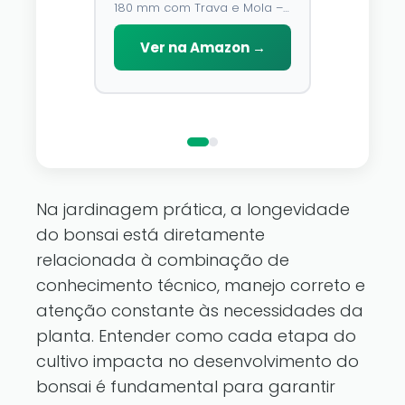
180 mm com Trava e Mola –
Emborrachado
Modos, À Prova
O fio de cobre é flexív
Lâmina de Aço У8 e Cabo
D\'água, 14m, p
você pode ajustá-lo 
Emborrachado
Ver na Amazon →
Decoração
que você gosta. Criar
reino de fadas de inv
Ver na Amazo
pertence a você com
luzes de fadas Dazzle 
Na jardinagem prática, a longevidade
do bonsai está diretamente
relacionada à combinação de
conhecimento técnico, manejo correto e
atenção constante às necessidades da
planta. Entender como cada etapa do
cultivo impacta no desenvolvimento do
bonsai é fundamental para garantir