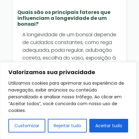
Quais são os principais fatores que
influenciam a longevidade de um
bonsai?
A longevidade de um bonsai depende
de cuidados constantes, como rega
adequada, poda regular, adubação
correta, escolha do vaso, exposição à
luz e controle de pragas e doenças.
Valorizamos sua privacidade
Além disso, o respeito ao ciclo natural
da planta e o uso de técnicas
Utilizamos cookies para aprimorar sua experiência de
apropriadas de cultivo ajudam a
navegação, exibir anúncios ou conteúdo
garantir vitalidade por décadas.
personalizado e analisar nosso tráfego. Ao clicar em
“Aceitar todos”, você concorda com nosso uso de
cookies.
Customizar
Rejeitar tudo
Aceitar tudo
Como devo regar um bonsai para