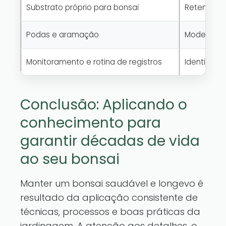
Substrato próprio para bonsai
Retenção e
Podas e aramação
Modelagem 
Monitoramento e rotina de registros
Identifica
Conclusão: Aplicando o
conhecimento para
garantir décadas de vida
ao seu bonsai
Manter um bonsai saudável e longevo é
resultado da aplicação consistente de
técnicas, processos e boas práticas da
jardinagem. A atenção aos detalhes, o