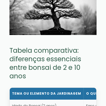
Tabela comparativa:
diferenças essenciais
entre bonsai de 2 e 10
anos
TEMA OU ELEMENTO DA JARDINAGEM
O QUE ISS
Idade do Bonsai (2 anos)
Fase de fo