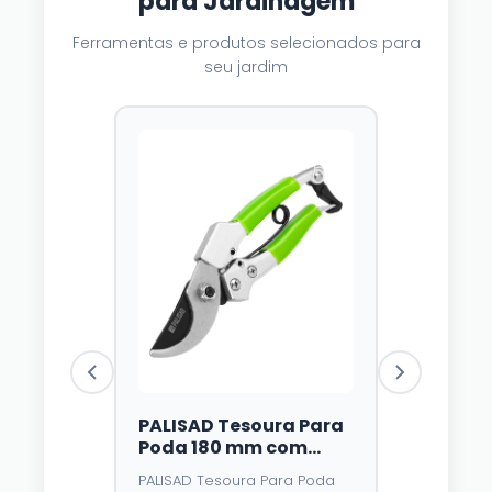
para Jardinagem
Ferramentas e produtos selecionados para
seu jardim
PALISAD Tesoura Para
Luzes Sol
Poda 180 mm com
Dazzle Br
Trava e Mola – Lâmina
Unidades,
PALISAD Tesoura Para Poda
⭐⭐⭐⭐
4,3
de Aço У8 e Cabo
Multicolo