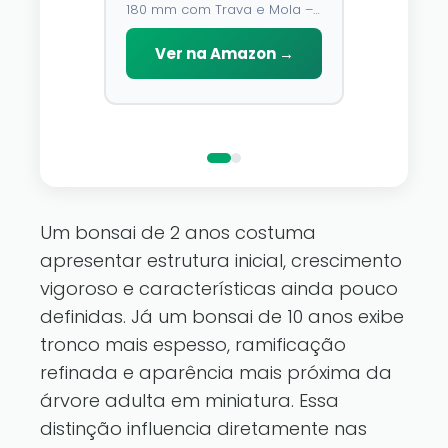
180 mm com Trava e Mola –
Emborrachado
Modos, À
O fio de cobr
Lâmina de Aço У8 e Cabo
D\'água,
você pode a
Emborrachado
Ver na Amazon →
Decoraç
que você go
reino de fa
Ver n
pertence a
luzes de fad
Um bonsai de 2 anos costuma
apresentar estrutura inicial, crescimento
vigoroso e características ainda pouco
definidas. Já um bonsai de 10 anos exibe
tronco mais espesso, ramificação
refinada e aparência mais próxima da
árvore adulta em miniatura. Essa
distinção influencia diretamente nas