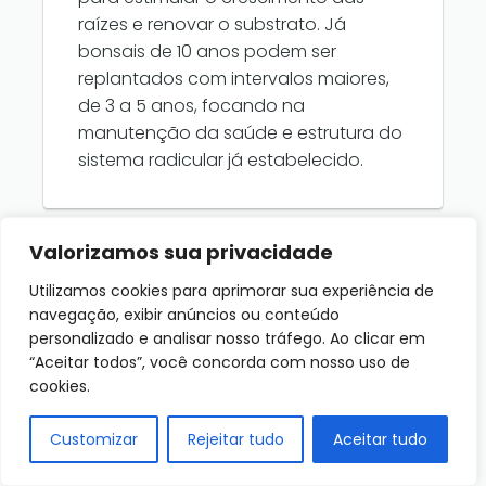
raízes e renovar o substrato. Já
bonsais de 10 anos podem ser
replantados com intervalos maiores,
de 3 a 5 anos, focando na
manutenção da saúde e estrutura do
sistema radicular já estabelecido.
Valorizamos sua privacidade
Utilizamos cookies para aprimorar sua experiência de
O substrato utilizado deve variar
navegação, exibir anúncios ou conteúdo
conforme a idade do bonsai?
personalizado e analisar nosso tráfego. Ao clicar em
Sim, bonsais jovens podem se
“Aceitar todos”, você concorda com nosso uso de
cookies.
beneficiar de substratos mais leves e
ricos em nutrientes, estimulando o
Customizar
Rejeitar tudo
Aceitar tudo
crescimento rápido. Bonsais mais
velhos necessitam de substratos bem