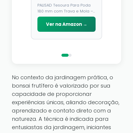
Trava e Mola – Lâmina
Unidades,
PALISAD Tesoura Para Poda
⭐⭐⭐⭐
4,3
de Aço У8 e Cabo
Multicolo
180 mm com Trava e Mola –
Emborrachado
Modos, À
O fio de cobr
Lâmina de Aço У8 e Cabo
D\'água,
você pode a
Emborrachado
Ver na Amazon →
Decoraç
que você go
reino de fa
Ver n
pertence a
luzes de fad
No contexto da jardinagem prática, o
bonsai frutífero é valorizado por sua
capacidade de proporcionar
experiências únicas, aliando decoração,
aprendizado e contato direto com a
natureza. A técnica é indicada para
entusiastas da jardinagem, iniciantes