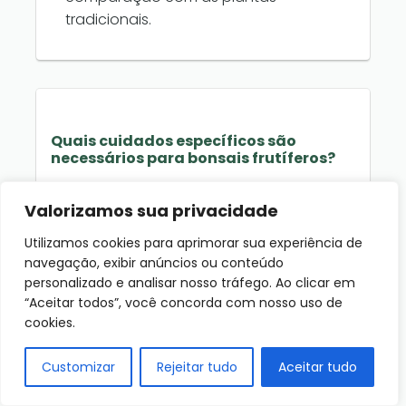
tradicionais.
Quais cuidados específicos são
necessários para bonsais frutíferos?
Bonsais frutíferos exigem atenção
Valorizamos sua privacidade
especial à adubação, irrigação e
exposição solar. É importante utilizar
Utilizamos cookies para aprimorar sua experiência de
substrato adequado, podar
navegação, exibir anúncios ou conteúdo
corretamente e fornecer nutrientes
personalizado e analisar nosso tráfego. Ao clicar em
que favoreçam a floração e
“Aceitar todos”, você concorda com nosso uso de
cookies.
frutificação, sempre respeitando as
necessidades de cada espécie.
Customizar
Rejeitar tudo
Aceitar tudo