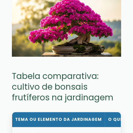
Tabela comparativa:
cultivo de bonsais
frutíferos na jardinagem
TEMA OU ELEMENTO DA JARDINAGEM
O QUE ISS