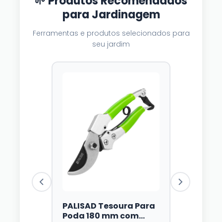
🌱 Produtos Recomendados
para Jardinagem
Ferramentas e produtos selecionados para
seu jardim
PALISAD Tesoura Para
Luzes Sol
Poda 180 mm com
Dazzle Br