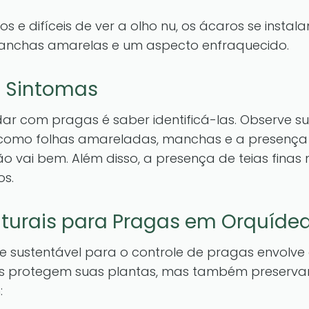
s e difíceis de ver a olho nu, os ácaros se instal
anchas amarelas e um aspecto enfraquecido.
s Sintomas
dar com pragas é saber identificá-las. Observe s
 como folhas amareladas, manchas e a presença
ão vai bem. Além disso, a presença de teias finas 
os.
turais para Pragas em Orquíde
sustentável para o controle de pragas envolve
as protegem suas plantas, mas também preserva
: