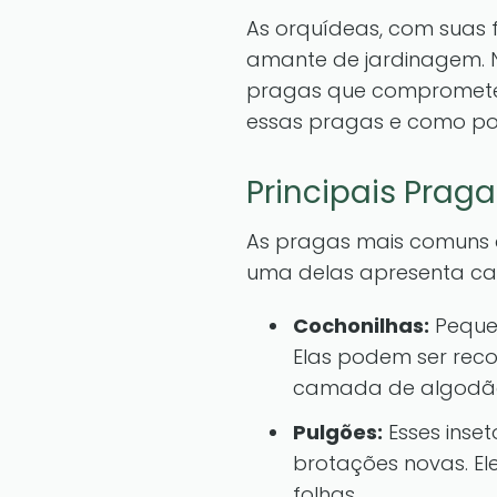
As orquídeas, com suas 
amante de jardinagem. 
pragas que comprometem
essas pragas e como po
Principais Prag
As pragas mais comuns 
uma delas apresenta cara
Cochonilhas:
Pequen
Elas podem ser rec
camada de algodã
Pulgões:
Esses inse
brotações novas. E
folhas.