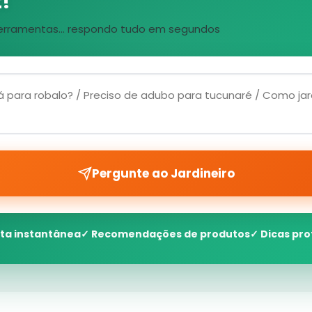
!
, ferramentas... respondo tudo em segundos
Pergunte ao Jardineiro
ta instantânea
✓ Recomendações de produtos
✓ Dicas pro