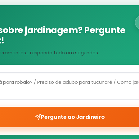
sobre jardinagem? Pergunte
!
, ferramentas... respondo tudo em segundos
Pergunte ao Jardineiro