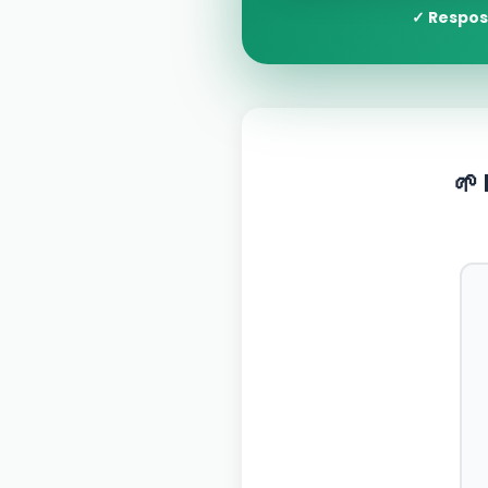
✓ Respos
🌱