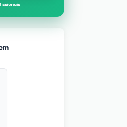
fissionais
gem