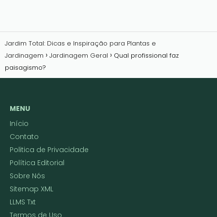
Jardim Total: Dicas e Inspiração para Plantas e
Jardinagem
Jardinagem Geral
Qual profissional faz
paisagismo?
MENU
Início
Contato
Politica de Privacidade
Política Editorial
Sobre Nós
Sitemap XML
LLMS Txt
Termos de Uso