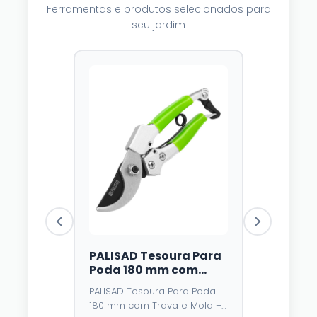
Ferramentas e produtos selecionados para
seu jardim
PALISAD Tesoura Para
Luzes Sol
Poda 180 mm com
Dazzle Br
Trava e Mola – Lâmina
Unidades,
PALISAD Tesoura Para Poda
⭐⭐⭐⭐
4,3
de Aço У8 e Cabo
Multicolo
180 mm com Trava e Mola –
Emborrachado
Modos, À
O fio de cobr