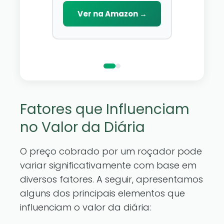
Lâmina de Aço У8 e Cabo
D\'água,
você pode a
Emborrachado
Ver na Amazon →
Decoraç
que você go
reino de fa
Ver n
pertence a
luzes de fad
Fatores que Influenciam
no Valor da Diária
O preço cobrado por um roçador pode
variar significativamente com base em
diversos fatores. A seguir, apresentamos
alguns dos principais elementos que
influenciam o valor da diária: