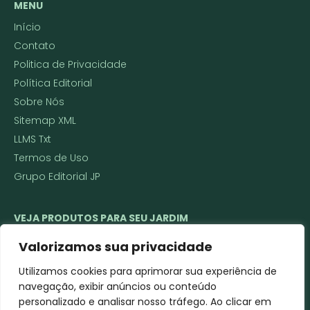
MENU
Início
Contato
Politica de Privacidade
Política Editorial
Sobre Nós
Sitemap XML
LLMS Txt
Termos de Uso
Grupo Editorial JP
VEJA PRODUTOS PARA SEU JARDIM
🌱 Ferramentas de Jardinagem
Valorizamos sua privacidade
🌼 Vasos Decorativos e Técnicos
Utilizamos cookies para aprimorar sua experiência de
🌿 Sementes e Mudas
navegação, exibir anúncios ou conteúdo
Roçadeira a gasolina ou elétrica
personalizado e analisar nosso tráfego. Ao clicar em