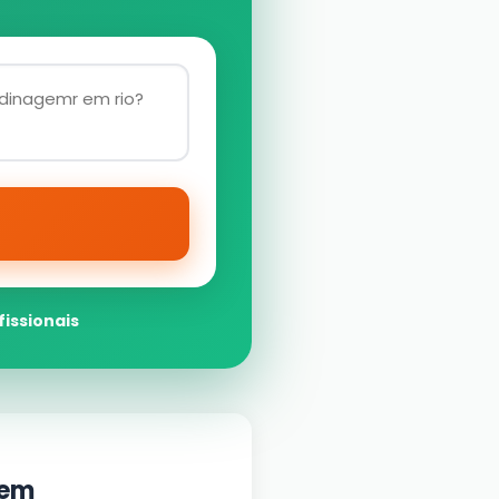
fissionais
gem