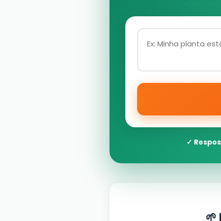
✓ Respos
🌱