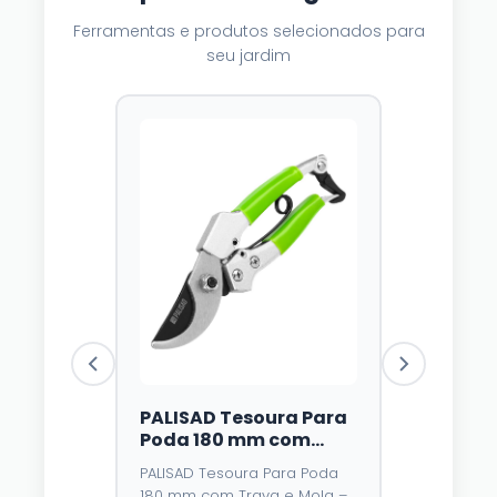
Ferramentas e produtos selecionados para
seu jardim
PALISAD Tesoura Para
Luzes Sol
Poda 180 mm com
Dazzle Br
Trava e Mola – Lâmina
Unidades,
PALISAD Tesoura Para Poda
⭐⭐⭐⭐
4,3
de Aço У8 e Cabo
Multicolo
180 mm com Trava e Mola –