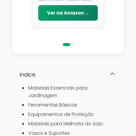
Emborrachado
Modos, À
O fio de cobr
Lâmina de Aço У8 e Cabo
D\'água,
você pode a
Emborrachado
Ver na Amazon →
Decoraç
que você go
reino de fa
Ver n
pertence a
luzes de fad
Indice
Materiais Essenciais para
Jardinagem
Ferramentas Básicas
Equipamentos de Proteção
Materiais para Melhoria do Solo
Vasos e Suportes