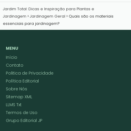
Jardim Total: Dicas e Inspiração para Plantas e
Jardinagem
Jardinagem Geral
Quais são os materiais
essenciais para jardinagem?
MENU
Início
Contato
Politica de Privacidade
Política Editorial
Sobre Nós
Sitemap XML
LLMS Txt
Termos de Uso
Grupo Editorial JP