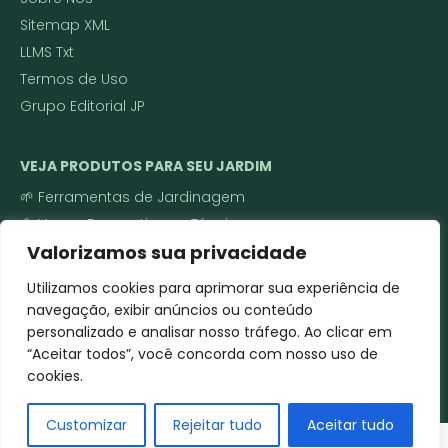
Sitemap XML
LLMS Txt
Termos de Uso
Grupo Editorial JP
VEJA PRODUTOS PARA SEU JARDIM
🌱 Ferramentas de Jardinagem
🌼 Vasos Decorativos e Técnicos
Valorizamos sua privacidade
🌿 Sementes e Mudas
Roçadeira a gasolina ou elétrica
Utilizamos cookies para aprimorar sua experiência de
Cortador de grama
navegação, exibir anúncios ou conteúdo
personalizado e analisar nosso tráfego. Ao clicar em
Soprador de folhas
“Aceitar todos”, você concorda com nosso uso de
Pulverizador costal/elétrico
cookies.
Motoenxada
Customizar
Rejeitar tudo
Aceitar tudo