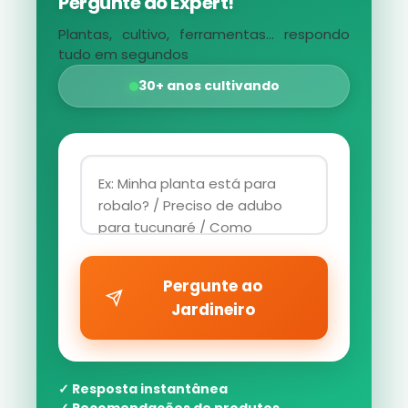
Pergunte ao Expert!
Plantas, cultivo, ferramentas... respondo
tudo em segundos
30+ anos cultivando
Pergunte ao
Jardineiro
✓ Resposta instantânea