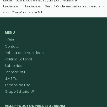
Jardim Total: Dicas e Inspiração para Plantas e
Jardinagem
Jardinagem Geral
Onde encontrar jardineiro em
Nova Canaã do Norte MT
MENU
Início
Contato
Politica de Privacidade
Política Editorial
Sobre Nós
Sitemap XML
LLMS Txt
Termos de Uso
Grupo Editorial JP
VEJA PRODUTOS PARA SEU JARDIM