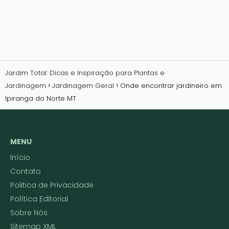
Jardim Total: Dicas e Inspiração para Plantas e
Jardinagem
Jardinagem Geral
Onde encontrar jardineiro em
Ipiranga do Norte MT
MENU
Início
Contato
Politica de Privacidade
Política Editorial
Sobre Nós
Sitemap XML