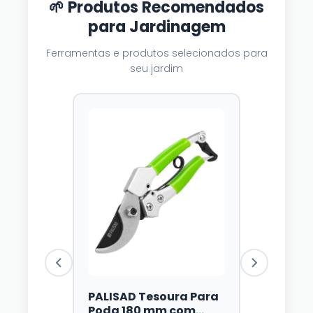
🌱 Produtos Recomendados
para Jardinagem
Ferramentas e produtos selecionados para
seu jardim
PALISAD Tesoura Para
Luzes Sol
Poda 180 mm com
Dazzle Br