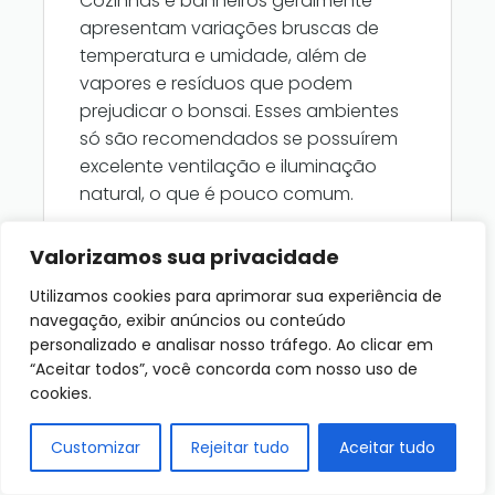
Cozinhas e banheiros geralmente
apresentam variações bruscas de
temperatura e umidade, além de
vapores e resíduos que podem
prejudicar o bonsai. Esses ambientes
só são recomendados se possuírem
excelente ventilação e iluminação
natural, o que é pouco comum.
Valorizamos sua privacidade
Utilizamos cookies para aprimorar sua experiência de
navegação, exibir anúncios ou conteúdo
O bonsai pode ficar em áreas externas
personalizado e analisar nosso tráfego. Ao clicar em
como sacadas ou varandas?
“Aceitar todos”, você concorda com nosso uso de
cookies.
Sim, o bonsai pode ser colocado em
áreas externas protegidas, como
Customizar
Rejeitar tudo
Aceitar tudo
sacadas ou varandas cobertas,
desde que não fique exposto a