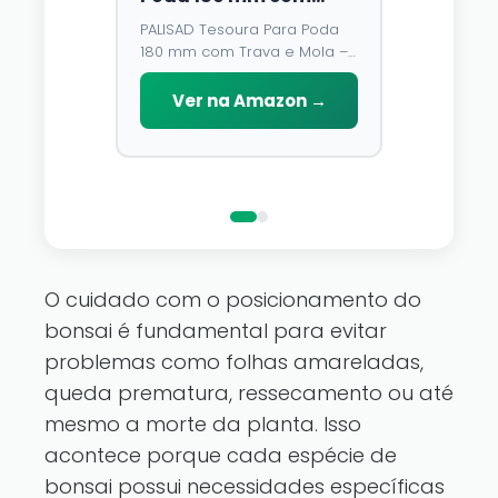
Trava e Mola – Lâmina
Unidades,
PALISAD Tesoura Para Poda
⭐⭐⭐⭐
4,3
de Aço У8 e Cabo
Multicolo
180 mm com Trava e Mola –
Emborrachado
Modos, À
O fio de cobr
Lâmina de Aço У8 e Cabo
D\'água,
você pode a
Emborrachado
Ver na Amazon →
Decoraç
que você go
reino de fa
Ver n
pertence a
luzes de fad
O cuidado com o posicionamento do
bonsai é fundamental para evitar
problemas como folhas amareladas,
queda prematura, ressecamento ou até
mesmo a morte da planta. Isso
acontece porque cada espécie de
bonsai possui necessidades específicas