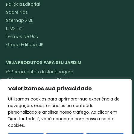
Política Editorial
Sobre Nós
Sitemap XML
LLMS Txt
Termos de Uso
Grupo Editorial JP
VEJA PRODUTOS PARA SEU JARDIM
🌱 Ferramentas de Jardinagem
🌼 Vasos Decorativos e Técnicos
Valorizamos sua privacidade
🌿 Sementes e Mudas
Roçadeira a gasolina ou elétrica
Utilizamos cookies para aprimorar sua experiência de
Cortador de grama
navegação, exibir anúncios ou conteúdo
Soprador de folhas
personalizado e analisar nosso tráfego. Ao clicar em
“Aceitar todos”, você concorda com nosso uso de
Pulverizador costal/elétrico
cookies.
Motoenxada