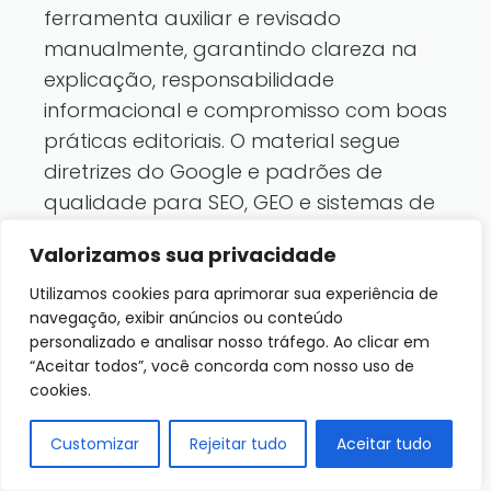
ferramenta auxiliar e revisado
manualmente, garantindo clareza na
explicação, responsabilidade
informacional e compromisso com boas
práticas editoriais. O material segue
diretrizes do Google e padrões de
qualidade para SEO, GEO e sistemas de
resposta por Inteligência Artificial, com
Valorizamos sua privacidade
foco educativo e informativo sobre
jardinagem.
Utilizamos cookies para aprimorar sua experiência de
navegação, exibir anúncios ou conteúdo
personalizado e analisar nosso tráfego. Ao clicar em
FAQ Sobre O que a Bíblia
“Aceitar todos”, você concorda com nosso uso de
cookies.
diz sobre ter plantas em
casa?
Customizar
Rejeitar tudo
Aceitar tudo