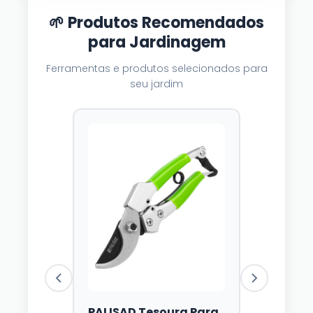
🌱 Produtos Recomendados
para Jardinagem
Ferramentas e produtos selecionados para
seu jardim
PALISAD Tesoura Para
Luzes Sol