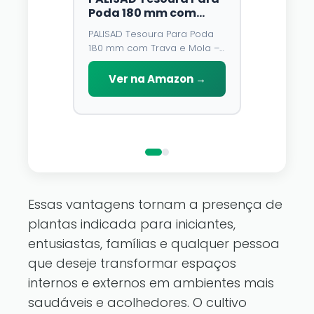
Poda 180 mm com
Dazzle Br
Trava e Mola – Lâmina
Unidades,
PALISAD Tesoura Para Poda
⭐⭐⭐⭐
4,3
de Aço У8 e Cabo
Multicolo
180 mm com Trava e Mola –
Emborrachado
Modos, À
O fio de cobr
Lâmina de Aço У8 e Cabo
D\'água,
você pode a
Emborrachado
Ver na Amazon →
Decoraç
que você go
reino de fa
Ver n
pertence a
luzes de fad
Essas vantagens tornam a presença de
plantas indicada para iniciantes,
entusiastas, famílias e qualquer pessoa
que deseje transformar espaços
internos e externos em ambientes mais
saudáveis e acolhedores. O cultivo