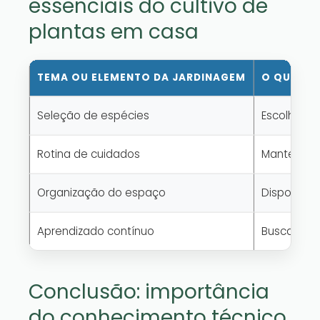
essenciais do cultivo de
plantas em casa
TEMA OU ELEMENTO DA JARDINAGEM
O QUE ISS
Seleção de espécies
Escolher p
Rotina de cuidados
Manter prá
Organização do espaço
Dispor pla
Aprendizado contínuo
Buscar inf
Conclusão: importância
do conhecimento técnico