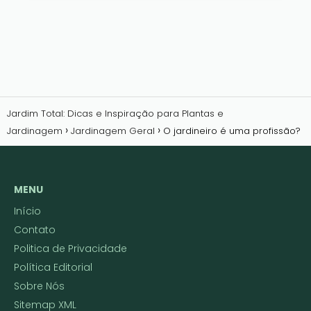
Jardim Total: Dicas e Inspiração para Plantas e
Jardinagem
Jardinagem Geral
O jardineiro é uma profissão?
MENU
Início
Contato
Politica de Privacidade
Política Editorial
Sobre Nós
Sitemap XML