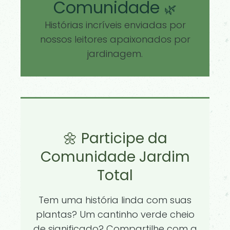
Comunidade
🌿
Histórias incríveis enviadas por
nossos leitores apaixonados por
jardinagem.
🌼 Participe da
Comunidade Jardim
Total
Tem uma história linda com suas
plantas? Um cantinho verde cheio
de significado? Compartilhe com a