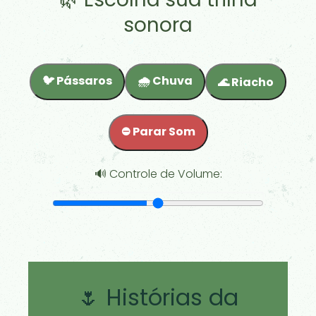
sonora
🐦 Pássaros
🌧️ Chuva
🌊 Riacho
⛔ Parar Som
🔊 Controle de Volume:
🌷 Histórias da