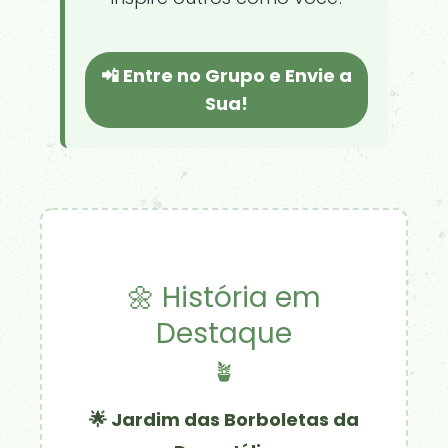
📲 Entre no Grupo e Envie a
Sua!
🌼 História em
Destaque
🪴
🌟 Jardim das Borboletas da