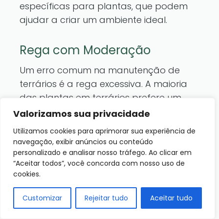
específicas para plantas, que podem
ajudar a criar um ambiente ideal.
Rega com Moderação
Um erro comum na manutenção de
terrários é a rega excessiva. A maioria
das plantas em terrários prefere um
solo levemente úmido, mas não
Valorizamos sua privacidade
encharcado. A umidade dentro do
Utilizamos cookies para aprimorar sua experiência de
terrário se mantém por meio da
navegação, exibir anúncios ou conteúdo
condensação, por isso, é importante
personalizado e analisar nosso tráfego. Ao clicar em
“Aceitar todos”, você concorda com nosso uso de
monitorar a umidade do solo. Para
cookies.
verificar se é hora de regar, insira seu
dedo cerca de um centímetro no solo;
Customizar
Rejeitar tudo
Aceitar tudo
se estiver seco, é hora de adicionar