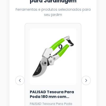
para Jardinagem
Ferramentas e produtos selecionados para
seu jardim
PALISAD Tesoura Para
Luzes Sol
Poda 180 mm com
Dazzle Br
Trava e Mola – Lâmina
Unidades,
PALISAD Tesoura Para Poda
⭐⭐⭐⭐
4,3