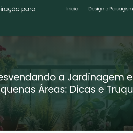
piração para
Inicio
Design e Paisagis
esvendando a Jardinagem 
quenas Áreas: Dicas e Truq