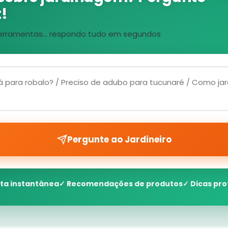
!
, ferramentas... respondo tudo em segundos
Pergunte ao Jardineiro
ta instantânea
✓ Recomendações de produtos
✓ Dicas pro