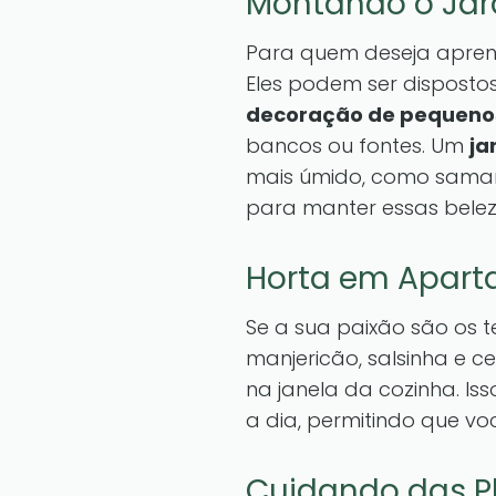
Montando o Ja
Para quem deseja apre
Eles podem ser disposto
decoração de pequenos
bancos ou fontes. Um
ja
mais úmido, como sam
para manter essas belez
Horta em Apar
Se a sua paixão são os 
manjericão, salsinha e 
na janela da cozinha. I
a dia, permitindo que vo
Cuidando das P