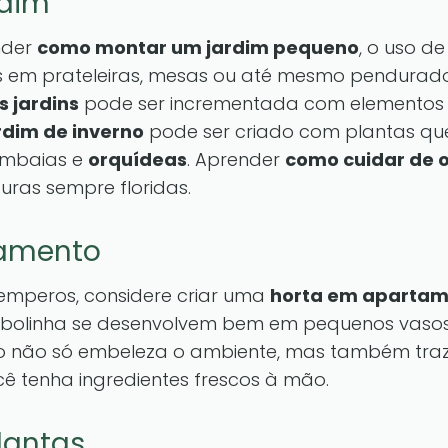
rdim
nder
como montar um jardim pequeno
, o uso d
s em prateleiras, mesas ou até mesmo pendurados
 jardins
pode ser incrementada com elementos
rdim de inverno
pode ser criado com plantas q
ambaias e
orquídeas
. Aprender
como cuidar de 
uras sempre floridas.
tamento
temperos, considere criar uma
horta em aparta
cebolinha se desenvolvem bem em pequenos vasos
sso não só embeleza o ambiente, mas também traz
cê tenha ingredientes frescos à mão.
lantas