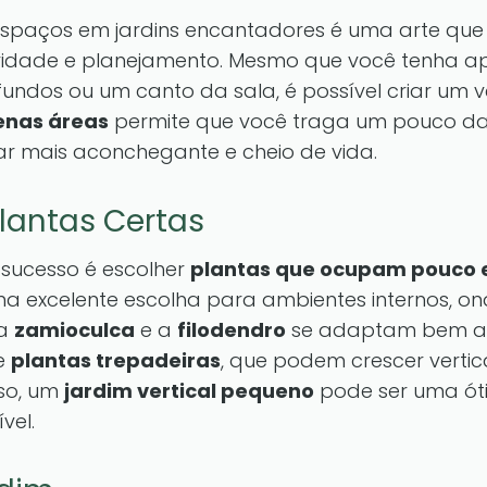
spaços em jardins encantadores é uma arte qu
vidade e planejamento. Mesmo que você tenha 
ndos ou um canto da sala, é possível criar um ve
enas áreas
permite que você traga um pouco da
lar mais aconchegante e cheio de vida.
lantas Certas
 sucesso é escolher
plantas que ocupam pouco
a excelente escolha para ambientes internos, ond
 a
zamioculca
e a
filodendro
se adaptam bem a 
re
plantas trepadeiras
, que podem crescer verti
sso, um
jardim vertical pequeno
pode ser uma ót
vel.