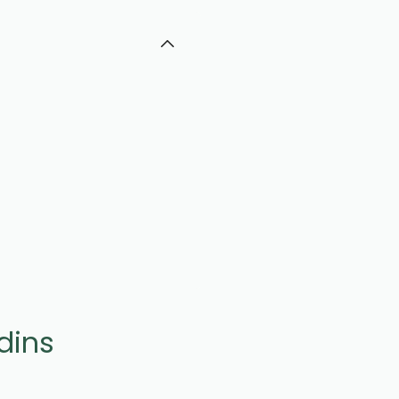
e
dins