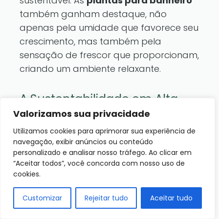
sustentável. As
plantas para banheiro
também ganham destaque, não
apenas pela umidade que favorece seu
crescimento, mas também pela
sensação de frescor que proporcionam,
criando um ambiente relaxante.
A Sustentabilidade em Alta
Valorizamos sua privacidade
Com a crescente preocupação
Utilizamos cookies para aprimorar sua experiência de
ambiental, a jardinagem sustentável
navegação, exibir anúncios ou conteúdo
tem conquistado espaço. Isso inclui a
personalizado e analisar nosso tráfego. Ao clicar em
escolha de
plantas de sombra para
“Aceitar todos”, você concorda com nosso uso de
interiores
e espécies nativas que
cookies.
exigem menos água e cuidados. Cursos
Customizar
Rejeitar tudo
Aceitar tudo
de jardinagem têm sido oferecidos
para aqueles que desejam aprender