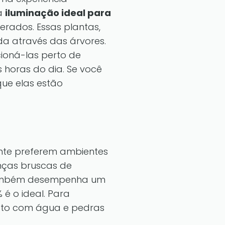
 a
iluminação ideal para
rados. Essas plantas,
ada através das árvores.
ioná-las perto de
s horas do dia. Se você
que elas estão
ente preferem ambientes
anças bruscas de
e também desempenha um
 é o ideal. Para
ato com água e pedras