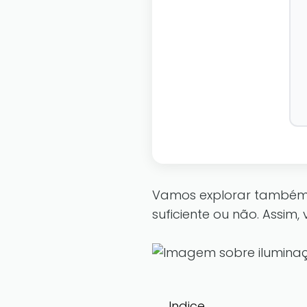
 e Mola – Lâmina
Vamos explorar também c
suficiente ou não. Assi
Indice