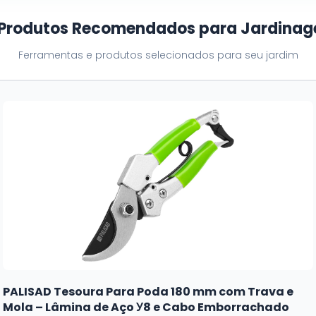
 Produtos Recomendados para Jardina
Ferramentas e produtos selecionados para seu jardim
Luzes Solares Externas Dazzle Bright, 2 Unidades,
120 LEDs, Multicoloridas, 8 Modos, À Prova D\'água,