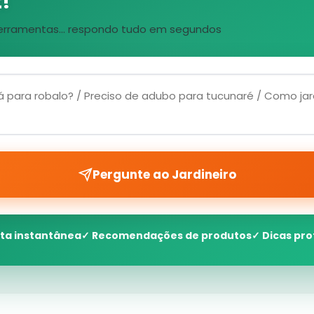
!
, ferramentas... respondo tudo em segundos
Pergunte ao Jardineiro
ta instantânea
✓ Recomendações de produtos
✓ Dicas pro