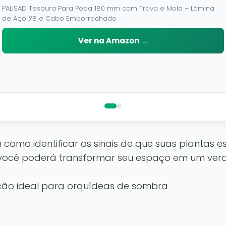
14m, para Decoração
⭐⭐⭐⭐
4,3
O fio de cobre é flexível, você pode ajustá-lo à forma que você
gosta. Criar um reino de fadas de inverno pertence a você com
as luzes de fadas Dazzle Bright.
Ver na Amazon →
omo identificar os sinais de que suas plantas e
m, você poderá transformar seu espaço em um verd