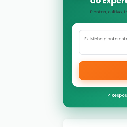
ao Expert
Plantas, cultivo
✓ Respos