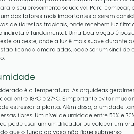
 para o seu crescimento saudável. Para começar,
 um dos fatores mais importantes a serem conside
as de florestas tropicais, onde recebem luz filtr
o indireta é fundamental. Uma boa opção é posic
leste ou oeste, onde a luz é mais suave durante a
estão ficando amareladas, pode ser um sinal de 
o.
 umidade
siderado é a temperatura. As orquídeas geralm
deal entre 18°C e 27°C. É importante evitar mud
pode estressar a planta. Além disso, a umidad
dessas flores. Um nível de umidade entre 50% e 70%
cê pode usar um umidificador ou colocar um pr
ndo que o fundo do vaso não fique submerso.