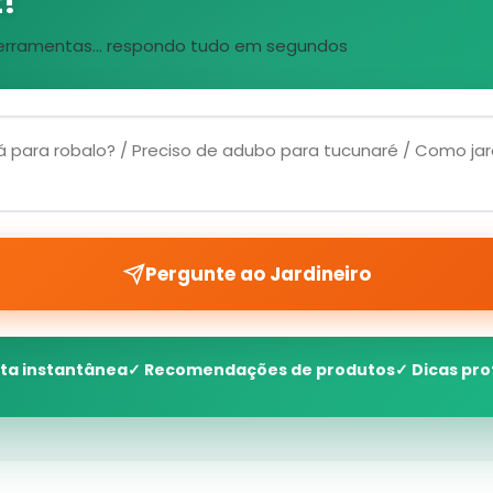
!
, ferramentas... respondo tudo em segundos
Pergunte ao Jardineiro
ta instantânea
✓ Recomendações de produtos
✓ Dicas pro