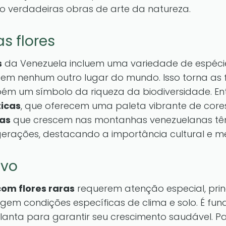
ão verdadeiras obras de arte da natureza.
s flores
s
da Venezuela incluem uma variedade de espéc
m nenhum outro lugar do mundo. Isso torna as f
ém um símbolo da riqueza da biodiversidade. En
ticas
, que oferecem uma paleta vibrante de cores
ras
que crescem nas montanhas venezuelanas têm 
erações, destacando a importância cultural e me
ivo
om flores raras
requerem atenção especial, pri
igem condições específicas de clima e solo. É fu
anta para garantir seu crescimento saudável. 