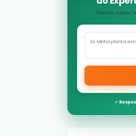
ao Expert
Plantas, cultivo
✓ Respos