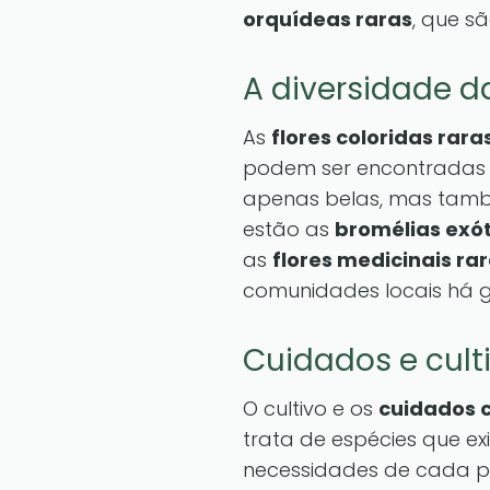
orquídeas raras
, que s
A diversidade da
As
flores coloridas rara
podem ser encontradas e
apenas belas, mas tamb
estão as
bromélias exó
as
flores medicinais ra
comunidades locais há g
Cuidados e cult
O cultivo e os
cuidados c
trata de espécies que ex
necessidades de cada pl