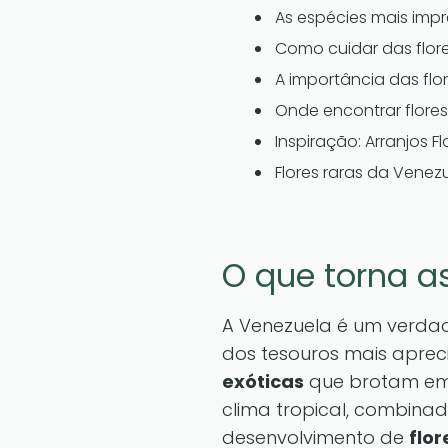
As espécies mais impr
Como cuidar das flore
A importância das flo
Onde encontrar flores
Inspiração: Arranjos F
Flores raras da Venez
O que torna as
A Venezuela é um verdad
dos tesouros mais aprec
exóticas
que brotam em s
clima tropical, combina
desenvolvimento de
flor