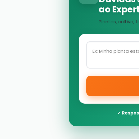
ao Expert
Plantas, cultivo
✓ Respos