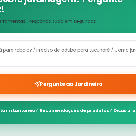
!
, ferramentas... respondo tudo em segundos
Pergunte ao Jardineiro
ta instantânea
✓ Recomendações de produtos
✓ Dicas pro