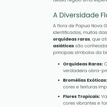
A Diversidade F
A flora de Papua Nova Gu
identificadas, muitas da
orquídeas raras
, que a
asiáticas
são conhecidas
principais símbolos da bi
Orquídeas Raras:
C
verdadeira obra-pr
Bromélias Exóticas
cores e texturas imp
Flores Tropicais:
Va
cores vibrantes e fo