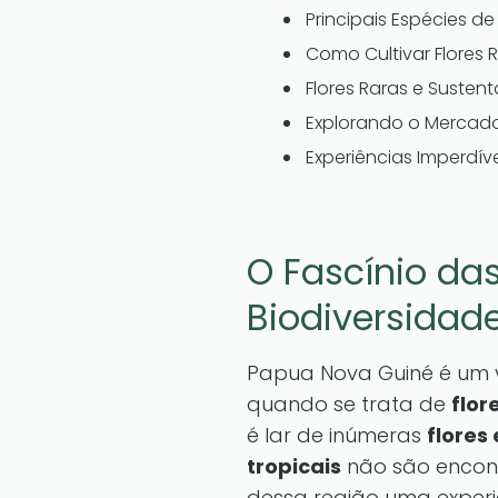
Principais Espécies d
Como Cultivar Flores 
Flores Raras e Susten
Explorando o Mercado
Experiências Imperdív
O Fascínio das
Biodiversidad
Papua Nova Guiné é um 
quando se trata de
flor
é lar de inúmeras
flores
tropicais
não são encont
dessa região uma experiê