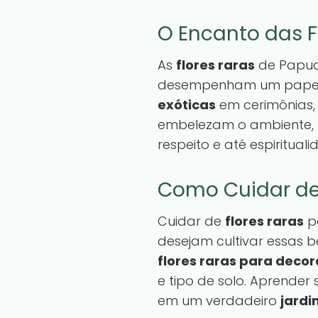
O Encanto das F
As
flores raras
de Papua
desempenham um papel si
exóticas
em cerimônias, 
embelezam o ambiente, 
respeito e até espirituali
Como Cuidar de 
Cuidar de
flores raras
po
desejam cultivar essas b
flores raras para deco
e tipo de solo. Aprende
em um verdadeiro
jardi