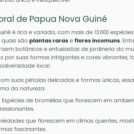
loral de Papua Nova Guiné
iné é rica e variada, com mais de 13.000 espécie
s quais são
plantas raras
e
flores incomuns
. Ent
traem botânicos e entusiastas de jardineria do m
 por suas formas intrigantes e cores vibrantes,
odiversidade local.
om suas pétalas delicadas e formas únicas, essa
ima da natureza.
:
Espécies de bromélias que florescem em ambient
ressionantes.
riedades que florescem em climas quentes, mos
rmas fascinantes.