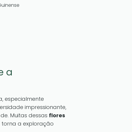
-Guinense
e a
a, especialmente
versidade impressionante,
ade. Muitas dessas
flores
 torna a exploração