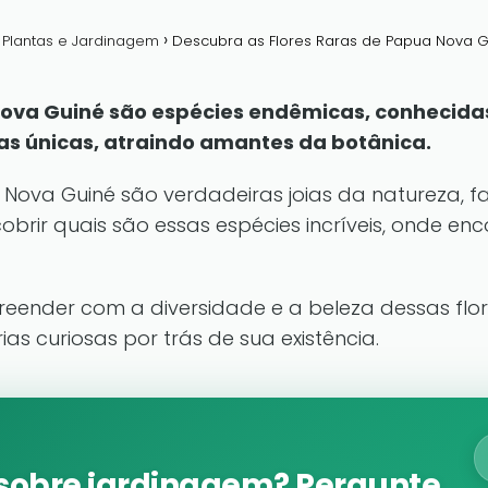
a Plantas e Jardinagem
Descubra as Flores Raras de Papua Nova G
Nova Guiné são espécies endêmicas, conhecida
cas únicas, atraindo amantes da botânica.
 Nova Guiné são verdadeiras joias da natureza, fa
cobrir quais são essas espécies incríveis, onde e
reender com a diversidade e a beleza dessas flo
as curiosas por trás de sua existência.
sobre jardinagem? Pergunte