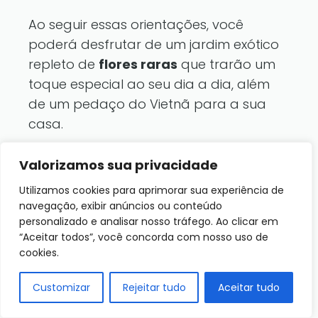
Ao seguir essas orientações, você
poderá desfrutar de um jardim exótico
repleto de
flores raras
que trarão um
toque especial ao seu dia a dia, além
de um pedaço do Vietnã para a sua
casa.
Valorizamos sua privacidade
A Beleza das Flores Raras
Utilizamos cookies para aprimorar sua experiência de
do Vietnã na Cultura
navegação, exibir anúncios ou conteúdo
Local
personalizado e analisar nosso tráfego. Ao clicar em
“Aceitar todos”, você concorda com nosso uso de
cookies.
As
flores raras
do Vietnã não são
apenas um espetáculo para os olhos,
Customizar
Rejeitar tudo
Aceitar tudo
mas também um componente vital da