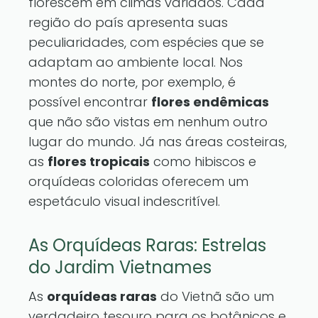
florescem em climas variados. Cada
região do país apresenta suas
peculiaridades, com espécies que se
adaptam ao ambiente local. Nos
montes do norte, por exemplo, é
possível encontrar
flores endêmicas
que não são vistas em nenhum outro
lugar do mundo. Já nas áreas costeiras,
as
flores tropicais
como hibiscos e
orquídeas coloridas oferecem um
espetáculo visual indescritível.
As Orquídeas Raras: Estrelas
do Jardim Vietnames
As
orquídeas raras
do Vietnã são um
verdadeiro tesouro para os botânicos e