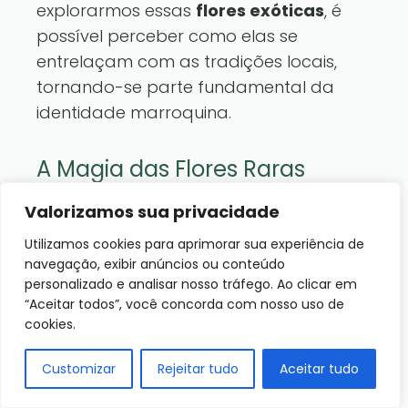
explorarmos essas
flores exóticas
, é
possível perceber como elas se
entrelaçam com as tradições locais,
tornando-se parte fundamental da
identidade marroquina.
A Magia das Flores Raras
Entre as
flores raras
que adornam o
Valorizamos sua privacidade
Marrocos, algumas se destacam por
Utilizamos cookies para aprimorar sua experiência de
suas características únicas e histórias
navegação, exibir anúncios ou conteúdo
envolventes. A
Orquídea do Atlas
, por
personalizado e analisar nosso tráfego. Ao clicar em
“Aceitar todos”, você concorda com nosso uso de
exemplo, é uma das variedades de
cookies.
orquídeas raras que encantam não
apenas pela sua beleza, mas também
Customizar
Rejeitar tudo
Aceitar tudo
por suas propriedades medicinais,