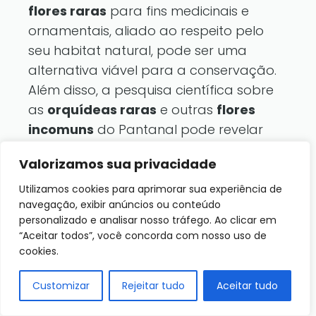
flores raras
para fins medicinais e
ornamentais, aliado ao respeito pelo
seu habitat natural, pode ser uma
alternativa viável para a conservação.
Além disso, a pesquisa científica sobre
as
orquídeas raras
e outras
flores
incomuns
do Pantanal pode revelar
novos conhecimentos que contribuam
Valorizamos sua privacidade
para a preservação da biodiversidade
local.
Utilizamos cookies para aprimorar sua experiência de
navegação, exibir anúncios ou conteúdo
personalizado e analisar nosso tráfego. Ao clicar em
Em suma, a conservação das
flores do
“Aceitar todos”, você concorda com nosso uso de
Pantanal
é uma responsabilidade
cookies.
coletiva que envolve todos nós. Ao
cuidar dessas
flores
, estamos
Customizar
Rejeitar tudo
Aceitar tudo
protegendo não apenas a beleza