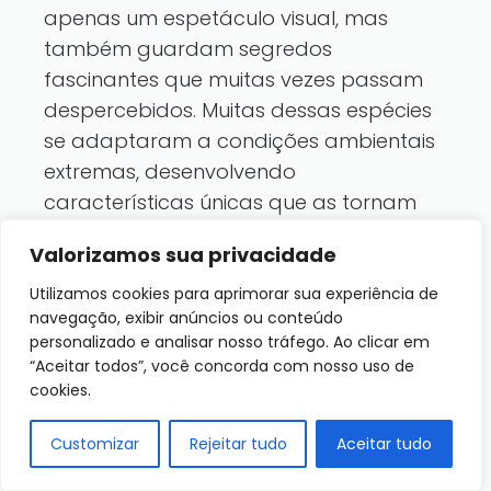
apenas um espetáculo visual, mas
também guardam segredos
fascinantes que muitas vezes passam
despercebidos. Muitas dessas espécies
se adaptaram a condições ambientais
extremas, desenvolvendo
características únicas que as tornam
verdadeiras joias da natureza. Neste
Valorizamos sua privacidade
contexto, é interessante explorar
algumas curiosidades que cercam
Utilizamos cookies para aprimorar sua experiência de
navegação, exibir anúncios ou conteúdo
essas plantas incríveis.
personalizado e analisar nosso tráfego. Ao clicar em
“Aceitar todos”, você concorda com nosso uso de
Adaptações Incríveis
cookies.
As
flores raras
que habitam as
Customizar
Rejeitar tudo
Aceitar tudo
savanas têm uma habilidade notável