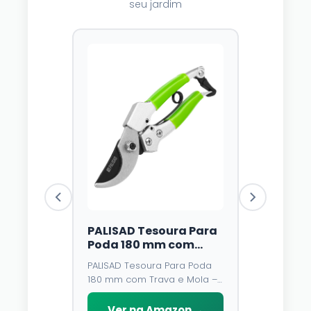
seu jardim
PALISAD Tesoura Para
Luzes Solare
Poda 180 mm com
Dazzle Brigh
Trava e Mola – Lâmina
Unidades, 12
PALISAD Tesoura Para Poda
⭐⭐⭐⭐
4,3
de Aço У8 e Cabo
Multicolorid
180 mm com Trava e Mola –
Emborrachado
Modos, À Pr
O fio de cobre é 
Lâmina de Aço У8 e Cabo
D\'água, 14
você pode ajus
Emborrachado
Ver na Amazon →