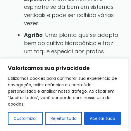
espinafre se dá bem em sistemas
verticais e pode ser colhido várias
vezes.
Agrião
: Uma planta que se adapta
bem ao cultivo hidropônico e traz
um toque especial aos pratos.
Valorizamos sua privacidade
Ervas Aromáticas
Utilizamos cookies para aprimorar sua experiência de
As ervas são ótimas para quem busca
navegação, exibir anúncios ou conteúdo
praticidade e sabor na cozinha. O
personalizado e analisar nosso tráfego. Ao clicar em
cultivo de ervas em uma
horta vertical
“Aceitar todos”, você concorda com nosso uso de
cookies.
oferece um aroma fresco e um toque
especial aos seus pratos. Algumas
Customizar
Rejeitar tudo
Aceitar tudo
sugestões incluem: