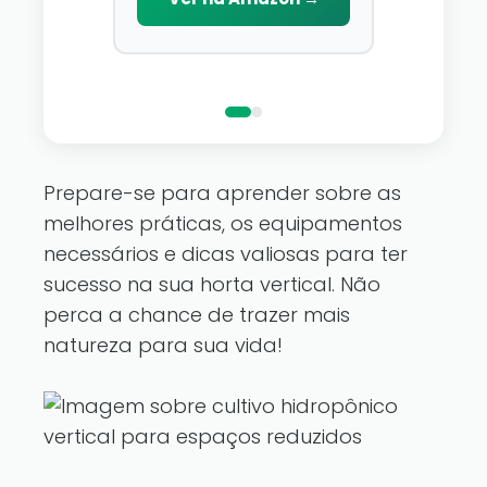
Decoração
que você gosta.
reino de fadas 
Ver na A
pertence a voc
luzes de fadas D
Prepare-se para aprender sobre as
melhores práticas, os equipamentos
necessários e dicas valiosas para ter
sucesso na sua horta vertical. Não
perca a chance de trazer mais
natureza para sua vida!