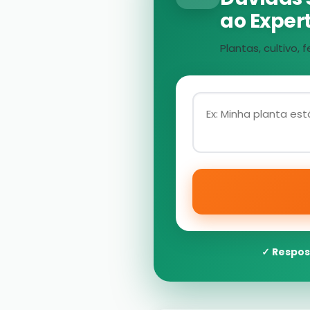
ao Expert
Plantas, cultivo
✓ Respos