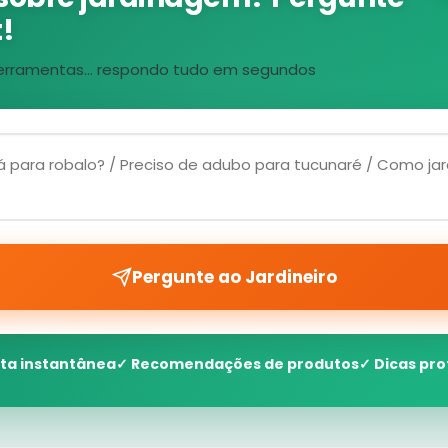
!
, ferramentas... respondo tudo em segundos
Pergunte ao Jardineiro
ta instantânea
✓ Recomendações de produtos
✓ Dicas pro