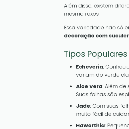
Além disso, existem dife
mesmo roxos.
Essa variedade não só 
decoração com sucule
Tipos Populares
Echeveria
: Conheci
variam do verde clar
Aloe Vera
: Além de
Suas folhas são esp
Jade
: Com suas fol
muito fácil de cuidar
Haworthia
: Pequena