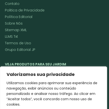
Contato
Politica de Privacidade
Política Editorial
Sobre Nós
Sitemap XML
LLMS Txt
Termos de Uso
Grupo Editorial JP
VEJA PRODUTOS PARA SEU JARDIM
🌱 Ferramentas de Jardinagem
Valorizamos sua privacidade
🌼 Vasos Decorativos e Técnicos
Utilizamos cookies para aprimorar sua experiência de
🌿 Sementes e Mudas
navegação, exibir anúncios ou conteúdo
Roçadeira a gasolina ou elétrica
personalizado e analisar nosso tráfego. Ao clicar em
Cortador de grama
“Aceitar todos”, você concorda com nosso uso de
cookies.
Soprador de folhas