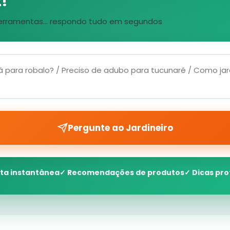
!
, ferramentas... respondo tudo em segundos
Pergunte ao Jardineiro
ta instantânea
✓ Recomendações de produtos
✓ Dicas pro