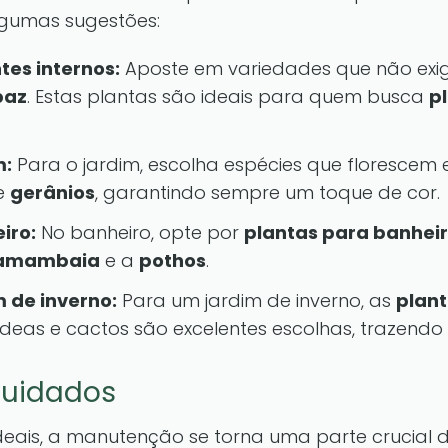
lgumas sugestões:
tes internos:
Aposte em variedades que não exig
paz
. Estas plantas são ideais para quem busca
p
m:
Para o jardim, escolha espécies que florescem 
e
gerânios
, garantindo sempre um toque de cor.
iro:
No banheiro, opte por
plantas para banhei
amambaia
e a
pothos
.
m de inverno:
Para um jardim de inverno, as
plant
eas e cactos são excelentes escolhas, trazendo u
cuidados
ideais, a manutenção se torna uma parte crucial d