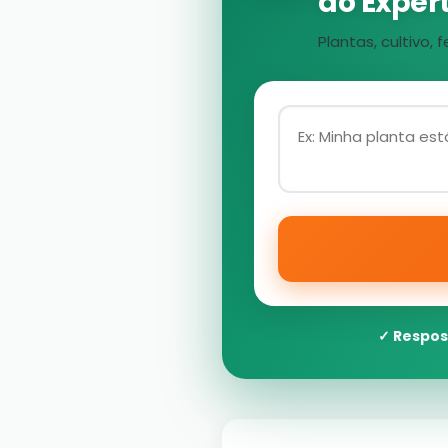
ao Expert
Plantas, cultivo
✓ Respos