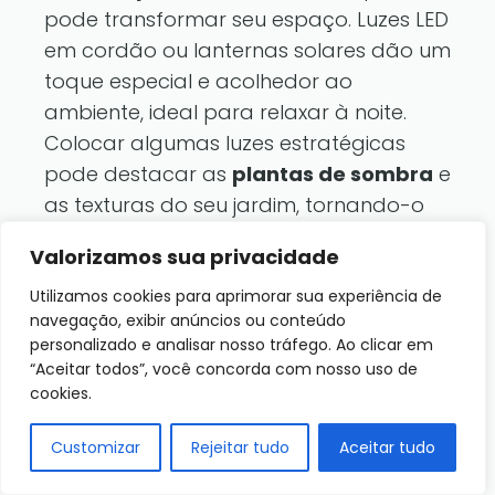
pode transformar seu espaço. Luzes LED
em cordão ou lanternas solares dão um
toque especial e acolhedor ao
ambiente, ideal para relaxar à noite.
Colocar algumas luzes estratégicas
pode destacar as
plantas de sombra
e
as texturas do seu jardim, tornando-o
ainda mais atrativo.
Valorizamos sua privacidade
Utilizamos cookies para aprimorar sua experiência de
Elementos Naturais e Móveis
navegação, exibir anúncios ou conteúdo
personalizado e analisar nosso tráfego. Ao clicar em
Introduzir madeira e pedras na
“Aceitar todos”, você concorda com nosso uso de
decoração do seu jardim pode trazer
cookies.
um ar rústico e natural. Um pequeno
caminho de pedras ou um banco de
Customizar
Rejeitar tudo
Aceitar tudo
madeira podem servir como pontos de