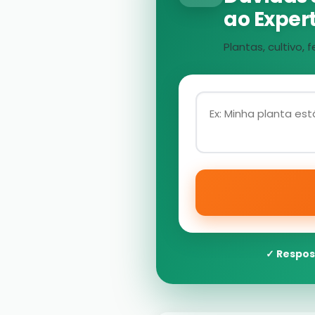
ao Expert
Plantas, cultivo
✓ Respos