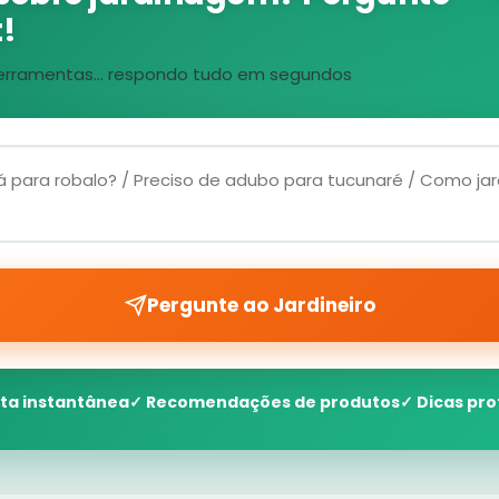
!
, ferramentas... respondo tudo em segundos
Pergunte ao Jardineiro
ta instantânea
✓ Recomendações de produtos
✓ Dicas pro