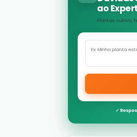
ao Expert
Plantas, cultivo
✓ Respos