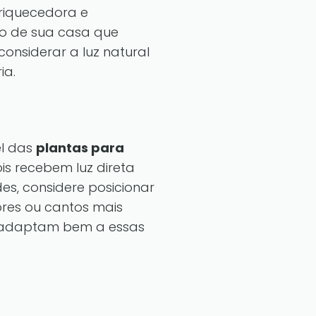
riquecedora e
ro de sua casa que
onsiderar a luz natural
ia.
el das
plantas para
ois recebem luz direta
es, considere posicionar
ores ou cantos mais
e adaptam bem a essas