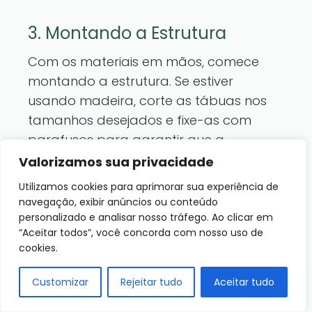
3. Montando a Estrutura
Com os materiais em mãos, comece
montando a estrutura. Se estiver
usando madeira, corte as tábuas nos
tamanhos desejados e fixe-as com
parafusos para garantir que a
estrutura fique firme. Se estiver utilizando
Valorizamos sua privacidade
tijolos, monte-os uma camada de cada
Utilizamos cookies para aprimorar sua experiência de
vez, certificando-se de que tudo esteja
navegação, exibir anúncios ou conteúdo
nivelado. Esse passo é crucial para que
personalizado e analisar nosso tráfego. Ao clicar em
“Aceitar todos”, você concorda com nosso uso de
a água drene adequadamente,
cookies.
evitando acúmulo que pode prejudicar
o desenvolvimento das suas plantas.
Customizar
Rejeitar tudo
Aceitar tudo