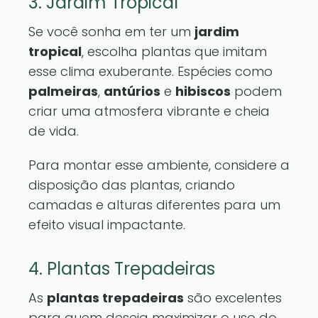
3. Jardim Tropical
Se você sonha em ter um
jardim
tropical
, escolha plantas que imitam
esse clima exuberante. Espécies como
palmeiras
,
antúrios
e
hibiscos
podem
criar uma atmosfera vibrante e cheia
de vida.
Para montar esse ambiente, considere a
disposição das plantas, criando
camadas e alturas diferentes para um
efeito visual impactante.
4. Plantas Trepadeiras
As
plantas trepadeiras
são excelentes
para quem deseja maximizar o uso do