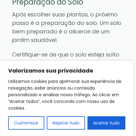
Preparação do Solo
Após escolher suas plantas, o próximo
passo é a preparação do solo. Um solo
bem preparado é o alicerce de um
jardim saudável.
Certifique-se de que o solo esteja solto
e rico em nutrientes. Você pode
Valorizamos sua privacidade
adicionar composto ou adubo orgânico
para melhorar a qualidade.
Utilizamos cookies para aprimorar sua experiência de
navegação, exibir anúncios ou conteúdo
Uma dica valiosa é fazer um teste do
personalizado e analisar nosso tráfego. Ao clicar em
“Aceitar todos”, você concorda com nosso uso de
solo para saber quais nutrientes estão
cookies.
em falta. Isso pode ajudar a evitar
surpresas no futuro.
Customizar
Rejeitar tudo
Aceitar tudo