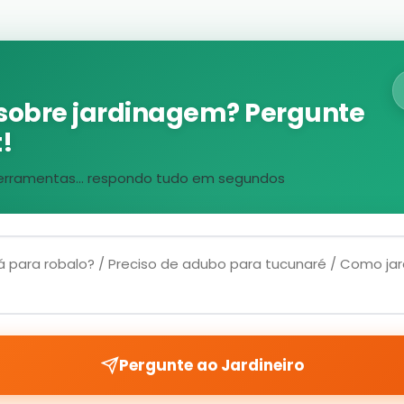
sobre jardinagem? Pergunte
!
, ferramentas... respondo tudo em segundos
Pergunte ao Jardineiro