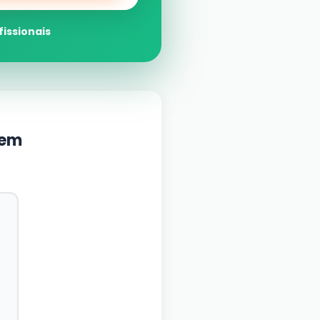
fissionais
gem