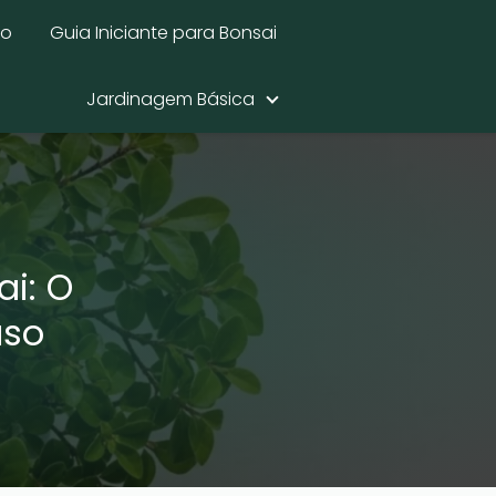
mo
Guia Iniciante para Bonsai
Jardinagem Básica
i: O
aso