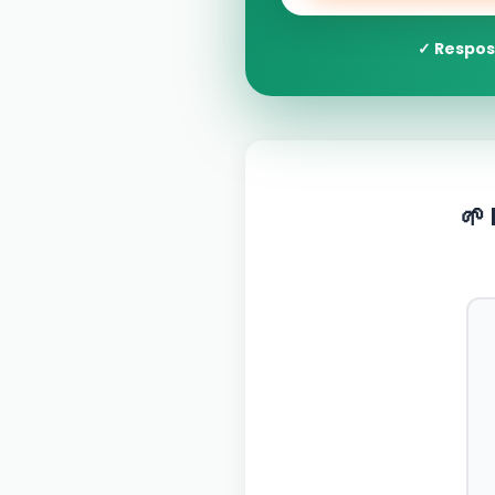
✓ Respos
🌱