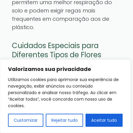
permitem uma melhor respiração do
solo e podem exigir regas mais
frequentes em comparação aos de
plástico.
Cuidados Especiais para
Diferentes Tipos de Flores
Algumas flores têm exigências
Valorizamos sua privacidade
específicas em relação à água. Por
Utilizamos cookies para aprimorar sua experiência de
exemplo, as
cactos
e suculentas
navegação, exibir anúncios ou conteúdo
armazenam água em seus tecidos e,
personalizado e analisar nosso tráfego. Ao clicar em
“Aceitar todos”, você concorda com nosso uso de
portanto, requerem regas esparsas. Já
cookies.
as flores que crescem rápido podem
precisar de mais atenção e hidratação
Customizar
Rejeitar tudo
Aceitar tudo
para suportar seu crescimento