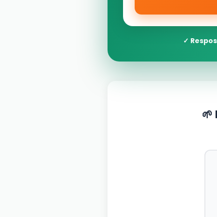
✓ Respos
🌱