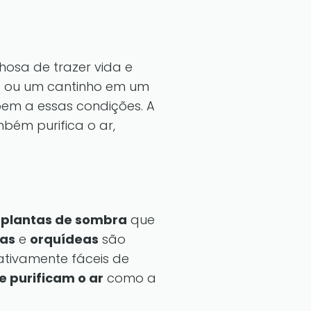
osa de trazer vida e
o ou um cantinho em um
bem a essas condições. A
ém purifica o ar,
r
plantas de sombra
que
tas
e
orquídeas
são
ativamente fáceis de
e purificam o ar
como a