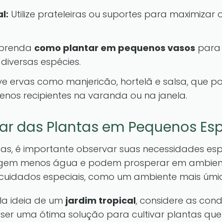
l:
Utilize prateleiras ou suportes para maximizar 
prenda
como plantar em pequenos vasos
para 
 diversas espécies.
ve ervas como manjericão, hortelã e salsa, que p
nos recipientes na varanda ou na janela.
dar das Plantas em Pequenos Es
as, é importante observar suas necessidades esp
xigem menos água e podem prosperar em ambient
uidados especiais, como um ambiente mais úmido 
la ideia de um
jardim tropical
, considere as con
ser uma ótima solução para cultivar plantas qu