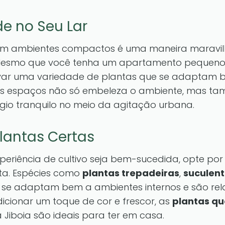
e no Seu Lar
em ambientes compactos é uma maneira maravilh
 Mesmo que você tenha um apartamento pequen
ltivar uma variedade de plantas que se adaptam 
 espaços não só embeleza o ambiente, mas tamb
io tranquilo no meio da agitação urbana.
lantas Certas
periência de cultivo seja bem-sucedida, opte po
eta. Espécies como
plantas trepadeiras
,
suculen
is se adaptam bem a ambientes internos e são rel
dicionar um toque de cor e frescor, as
plantas qu
Jiboia são ideais para ter em casa.