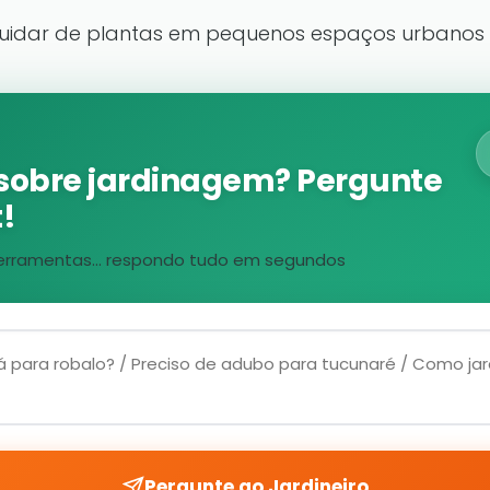
sobre jardinagem? Pergunte
!
, ferramentas... respondo tudo em segundos
Pergunte ao Jardineiro