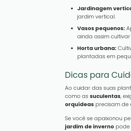
Jardinagem vertica
jardim vertical.
Vasos pequenos:
A
ainda assim cultivar
Horta urbana:
Culti
plantadas em peque
Dicas para Cui
Ao cuidar das suas plant
como as
suculentas
, e
orquídeas
precisam de c
Se você se apaixonou pe
jardim de inverno
pode 