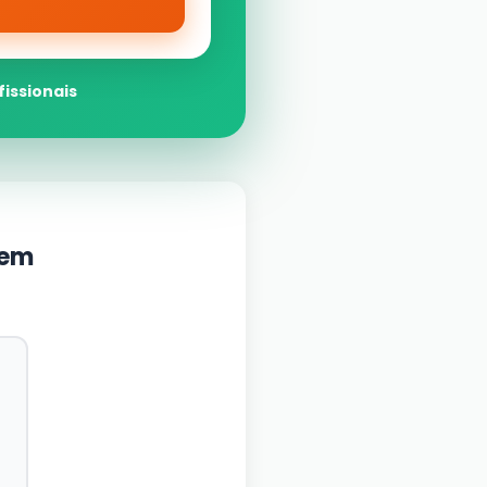
fissionais
gem