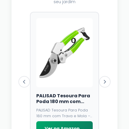
seu jardim
PALISAD Tesoura Para
Luzes Sol
Poda 180 mm com
Dazzle Br
Trava e Mola – Lâmina
Unidades,
PALISAD Tesoura Para Poda
⭐⭐⭐⭐
4,3
de Aço У8 e Cabo
Multicolo
180 mm com Trava e Mola –
Emborrachado
Modos, À
O fio de cobr
Lâmina de Aço У8 e Cabo
D\'água,
você pode a
Emborrachado
Ver na Amazon →