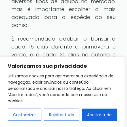
diversos tipos de adubo no mercado,
mas é importante escolher o mais
adequado para a espécie do seu
bonsai.
É recomendado adubar o bonsai a
cada 15 dias durante a primavera e
verão, e a cada 30 dias no outono e
inverno.
Valorizamos sua privacidade
Outro cuidado importante é a poda. A
Utilizamos cookies para aprimorar sua experiência de
navegação, exibir anúncios ou conteúdo
poda deve ser realizada com
personalizado e analisar nosso tráfego. Ao clicar em
frequência para manter a forma e o
“Aceitar todos”, você concorda com nosso uso de
tamanho do bonsai. É importante
cookies.
lembrar que a poda deve ser feita com
Customizar
Rejeitar tudo
Aceitar tudo
cuidado e precisão, para não prejudicar
a saúde da planta.